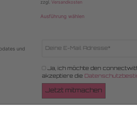
zzgl.
Versandkosten
Ausführung wählen
Updates und
Ja, ich möchte den connectwit
akzeptiere die
Datenschutzbest
ck Links
Get In 
d Newcomer Portal
+49 3671 51
g
bassconnect