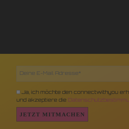
Ja, ich möchte den connectwithyou erh
und akzeptiere die
Datenschutzbestimmu